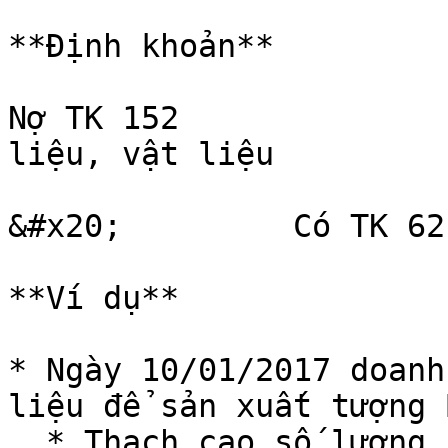
**Định khoản**

Nợ TK 152              
liệu, vật liệu

&#x20;         Có TK 62
**Ví dụ**

* Ngày 10/01/2017 doanh
liệu để sản xuất tượng 
  * Thạch cao số lượng 1.000kg, đơn giá 200.000đ
