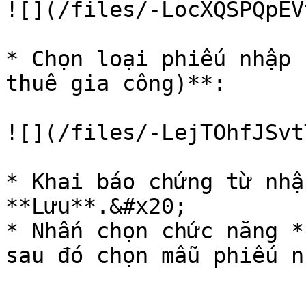
![](/files/-LocXQSPQpEV
* Chọn loại phiếu nhập 
thuê gia công)**:

![](/files/-LejTOhfJSvt
* Khai báo chứng từ nhậ
**Lưu**.&#x20;

* Nhấn chọn chức năng *