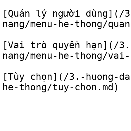
[Quản lý người dùng](/3
nang/menu-he-thong/quan
[Vai trò quyền hạn](/3.
nang/menu-he-thong/vai-
[Tùy chọn](/3.-huong-da