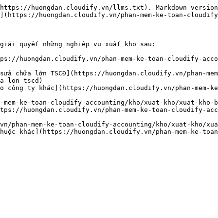
https://huongdan.cloudify.vn/llms.txt). Markdown version
](https://huongdan.cloudify.vn/phan-mem-ke-toan-cloudify
giải quyết những nghiệp vụ xuất kho sau:

](https://huongdan.cloudify.vn/phan-mem-ke-toan-cloudify-a
ặc sửa chữa lớn TSCĐ](https://huongdan.cloudify.vn/phan
a-lon-tscd)

tư vào công ty khác](https://huongdan.cloudify.vn/phan-me
an-mem-ke-toan-cloudify-accounting/kho/xuat-kho/xuat-kho-b
bộ](https://huongdan.cloudify.vn/phan-mem-ke-toan-cloudify-
ify.vn/phan-mem-ke-toan-cloudify-accounting/kho/xuat-kho/xu
hụ thuộc khác](https://huongdan.cloudify.vn/phan-mem-ke-t