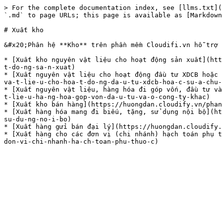
> For the complete documentation index, see [llms.txt](
`.md` to page URLs; this page is available as [Markdown
# Xuất kho

&#x20;Phân hệ **Kho** trên phần mềm Cloudifi.vn hỗ trợ 
* [Xuất kho nguyên vật liệu cho hoạt động sản xuất
t-do-ng-sa-n-xuat)

* [Xuất nguyên vật liệu cho hoạt động đầu tư XDCB ho
va-t-lie-u-cho-hoa-t-do-ng-da-u-tu-xdcb-hoa-c-su-a-chu-
* [Xuất nguyên vật liệu, hàng hóa đi góp vốn, đầu 
t-lie-u-ha-ng-hoa-gop-von-da-u-tu-va-o-cong-ty-khac)

* [Xuất kho bán hàng](https://huongdan.cloudify.vn/ph
* [Xuất hàng hóa mang đi biếu, tặng, sử dụng nội 
su-du-ng-no-i-bo)

* [Xuất hàng gửi bán đại lý](https://huongdan.cloud
* [Xuất hàng cho các đơn vị (chi nhánh) hạch toán p