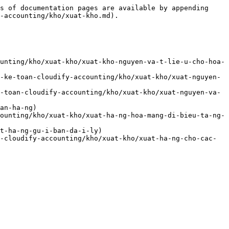
s of documentation pages are available by appending 
-accounting/kho/xuat-kho.md).

ccounting/kho/xuat-kho/xuat-kho-nguyen-va-t-lie-u-cho-hoa-
-mem-ke-toan-cloudify-accounting/kho/xuat-kho/xuat-nguyen-
m-ke-toan-cloudify-accounting/kho/xuat-kho/xuat-nguyen-va-
an-ha-ng)

accounting/kho/xuat-kho/xuat-ha-ng-hoa-mang-di-bieu-ta-ng-
at-ha-ng-gu-i-ban-da-i-ly)

oan-cloudify-accounting/kho/xuat-kho/xuat-ha-ng-cho-cac-