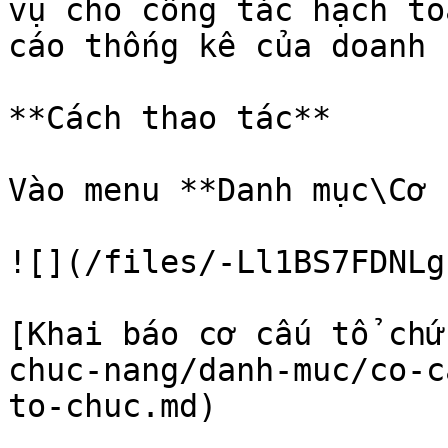
vụ cho công tác hạch to
cáo thống kê của doanh 
**Cách thao tác**

Vào menu **Danh mục\Cơ 
![](/files/-Ll1BS7FDNLg
[Khai báo cơ cấu tổ chứ
chuc-nang/danh-muc/co-c