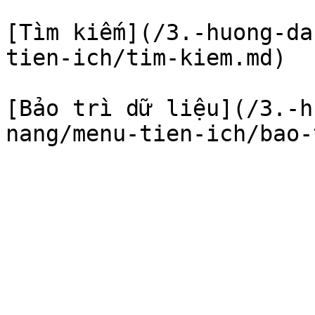
[Tìm kiếm](/3.-huong-da
tien-ich/tim-kiem.md)

[Bảo trì dữ liệu](/3.-h