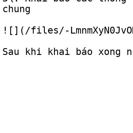
chung

![](/files/-LmnmXyN0JvO