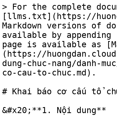
> For the complete docu
[llms.txt](https://huon
Markdown versions of do
available by appending 
page is available as [M
(https://huongdan.cloud
dung-chuc-nang/danh-muc
co-cau-to-chuc.md).

# Khai báo cơ cấu tổ chứ
&#x20;**1. Nội dung**
