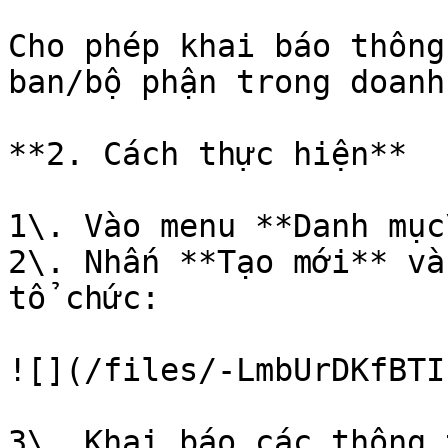
Cho phép khai báo thông
ban/bộ phận trong doanh
**2. Cách thực hiện**

1\. Vào menu **Danh mục
2\. Nhấn **Tạo mới** và
tổ chức:

![](/files/-LmbUrDKfBTI
3\. Khai báo các thông 